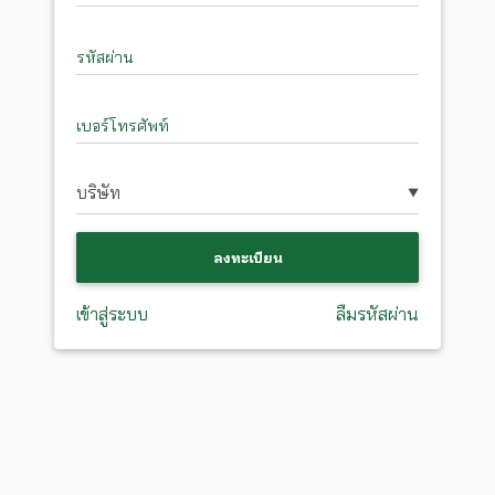
รหัสผ่าน
เบอร์โทรศัพท์
▼
ลงทะเบียน
เข้าสู่ระบบ
ลืมรหัสผ่าน